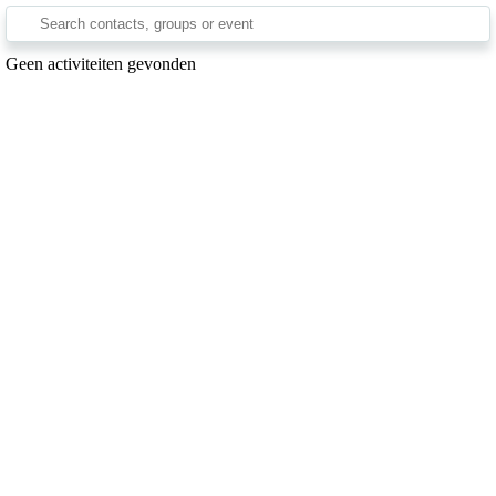
Geen activiteiten gevonden
Secretariaat: Amparo Velez Gutierrez - Holmlei 65 - 2800 Mechelen,
secretaris@mavoc.be – 0484/22 84 72
Zetel: ’t Veer 17 - 2800 Mechelen | Stamnummers: AA2156 (VVB)
AN593 (SPORTA) | Rekeningnummer: BE52 0688 9982 8409