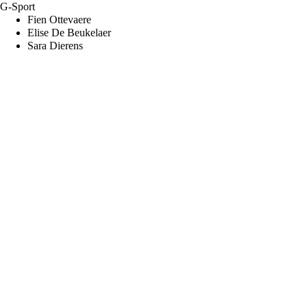
G-Sport
Fien Ottevaere
Elise De Beukelaer
Sara Dierens
Secretariaat: Amparo Velez Gutierrez - Holmlei 65 - 2800 Mechelen,
secretaris@mavoc.be – 0484/22 84 72
Zetel: ’t Veer 17 - 2800 Mechelen | Stamnummers: AA2156 (VVB)
AN593 (SPORTA) | Rekeningnummer: BE52 0688 9982 8409