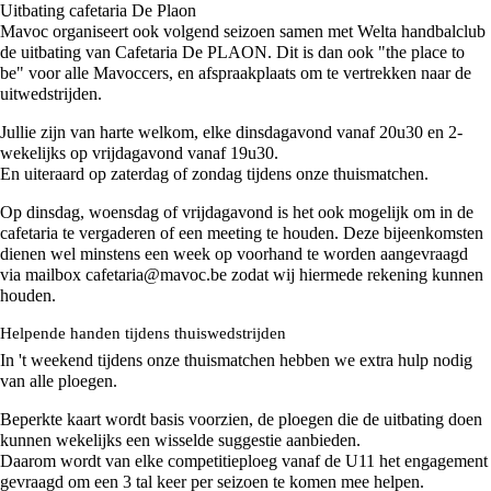
Uitbating cafetaria De Plaon
Mavoc organiseert ook volgend seizoen samen met Welta handbalclub
de uitbating van Cafetaria De PLAON. Dit is dan ook "the place to
be" voor alle Mavoccers, en afspraakplaats om te vertrekken naar de
uitwedstrijden.
Jullie zijn van harte welkom, elke dinsdagavond vanaf 20u30 en 2-
wekelijks op vrijdagavond vanaf 19u30.
En uiteraard op zaterdag of zondag tijdens onze thuismatchen.
Op dinsdag, woensdag of vrijdagavond is het ook mogelijk om in de
cafetaria te vergaderen of een meeting te houden. Deze bijeenkomsten
dienen wel minstens een week op voorhand te worden aangevraagd
via mailbox
cafetaria@mavoc.be
zodat wij hiermede rekening kunnen
houden.
Helpende handen tijdens thuiswedstrijden
In 't weekend tijdens onze thuismatchen hebben we extra hulp nodig
van alle ploegen.
Beperkte kaart wordt basis voorzien, de ploegen die de uitbating doen
kunnen wekelijks een wisselde suggestie aanbieden.
Daarom wordt van elke competitieploeg vanaf de U11 het engagement
gevraagd om een 3 tal keer per seizoen te komen mee helpen.