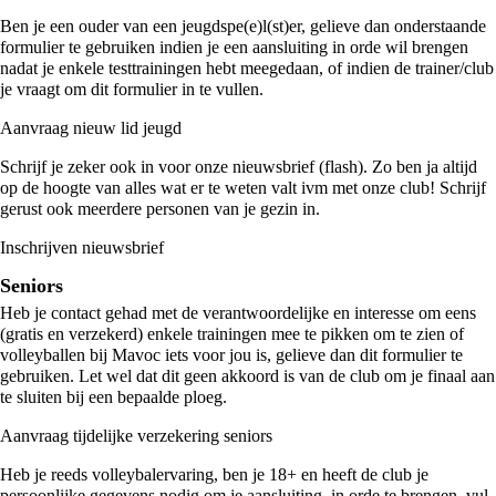
Ben je een ouder van een jeugdspe(e)l(st)er, gelieve dan onderstaande
formulier te gebruiken indien je een aansluiting in orde wil brengen
nadat je enkele testtrainingen hebt meegedaan, of indien de trainer/club
je vraagt om dit formulier in te vullen.
Aanvraag nieuw lid jeugd
Schrijf je zeker ook in voor onze nieuwsbrief (flash). Zo ben ja altijd
op de hoogte van alles wat er te weten valt ivm met onze club! Schrijf
gerust ook meerdere personen van je gezin in.
Inschrijven nieuwsbrief
Seniors
Heb je contact gehad met de verantwoordelijke en interesse om eens
(gratis en verzekerd) enkele trainingen mee te pikken om te zien of
volleyballen bij Mavoc iets voor jou is, gelieve dan dit formulier te
gebruiken. Let wel dat dit geen akkoord is van de club om je finaal aan
te sluiten bij een bepaalde ploeg.
Aanvraag tijdelijke verzekering seniors
Heb je reeds volleybalervaring, ben je 18+ en heeft de club je
persoonlijke gegevens nodig om je aansluiting in orde te brengen, vul