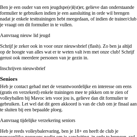
Ben je een ouder van een jeugdspe(e)l(st)er, gelieve dan onderstaande
formulier te gebruiken indien je een aansluiting in orde wil brengen
nadat je enkele testtrainingen hebt meegedaan, of indien de trainer/club
je vraagt om dit formulier in te vullen.
Aanvraag nieuw lid jeugd
Schrijf je zeker ook in voor onze nieuwsbrief (flash). Zo ben ja altijd
op de hoogte van alles wat er te weten valt ivm met onze club! Schrijf
gerust ook meerdere personen van je gezin in.
Inschrijven nieuwsbrief
Seniors
Heb je contact gehad met de verantwoordelijke en interesse om eens
(gratis en verzekerd) enkele trainingen mee te pikken om te zien of
volleyballen bij Mavoc iets voor jou is, gelieve dan dit formulier te
gebruiken. Let wel dat dit geen akkoord is van de club om je finaal aan
te sluiten bij een bepaalde ploeg.
Aanvraag tijdelijke verzekering seniors
Heb je reeds volleybalervaring, ben je 18+ en heeft de club je
persoonlijke gegevens nodig om je aansluiting in orde te brengen, vul