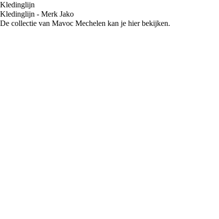
Kledinglijn
Kledinglijn - Merk Jako
De collectie van Mavoc Mechelen kan je hier bekijken.
Secretariaat: Amparo Velez Gutierrez - Holmlei 65 - 2800 Mechelen,
secretaris@mavoc.be – 0484/22 84 72
Zetel: ’t Veer 17 - 2800 Mechelen | Stamnummers: AA2156 (VVB)
AN593 (SPORTA) | Rekeningnummer: BE52 0688 9982 8409