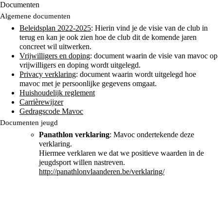
Documenten
Algemene documenten
Beleidsplan 2022-2025
:
Hierin vind je de visie van de club in
terug en kan je ook zien hoe de club dit de komende jaren
concreet wil uitwerken.
Vrijwilligers en doping
: document
waarin de visie van mavoc op
vrijwilligers en doping wordt uitgelegd.
Privacy verklaring
: document waarin wordt uitgelegd hoe
mavoc met je persoonlijke gegevens omgaat.
Huishoudelijk reglement
Carrièrewijzer
Gedragscode Mavoc
Documenten jeugd
Panathlon verklaring
:
Mavoc ondertekende deze
verklaring.
Hiermee verklaren we dat we positieve waarden in de
jeugdsport willen nastreven.
http://panathlonvlaanderen.be/verklaring/
Secretariaat: Amparo Velez Gutierrez - Holmlei 65 - 2800 Mechelen,
secretaris@mavoc.be – 0484/22 84 72
Zetel: ’t Veer 17 - 2800 Mechelen | Stamnummers: AA2156 (VVB)