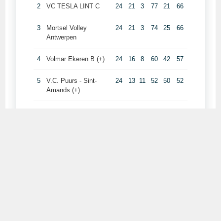
Secretariaat: Amparo Velez Gutierrez - Holmlei 65 - 2800
Mechelen, secretaris@mavoc.be – 0484/22 84 72
Zetel: ’t Veer 17 - 2800 Mechelen | Stamnummers: AA2156
(VVB) AN593 (SPORTA) | Rekeningnummer: BE52 0688 9982
8409